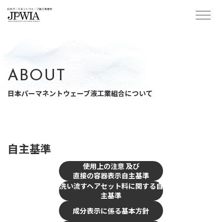
当組合について
パーマについて
ABOUT
お知らせ
日本パーマネントウェーブ液工業組合について
自主基準
自主基準
会員ページ
お問い合わせ
使用上の注意 及び
直接の容器表示自主基準
洗い流すヘアセット料に関する自
主基準
成分表示に係る基本方針